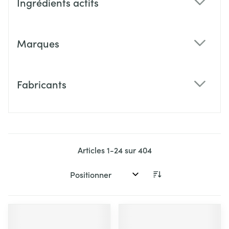
Ingrédients actifs
filter
Marques
filter
Fabricants
filter
Articles
1
-
24
sur
404
Trier par: