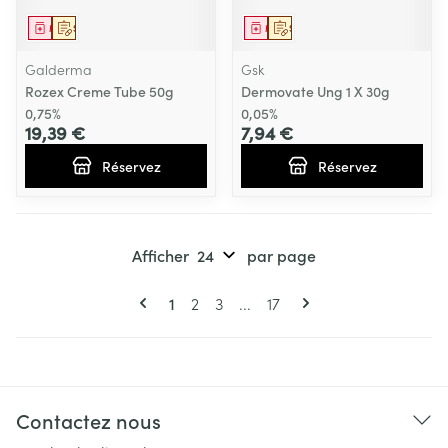
Médicament
Sur prescription
Médicament
Sur prescription
Galderma
Gsk
Rozex Creme Tube 50g
Dermovate Ung 1 X 30g
0,75%
0,05%
19,39 €
7,94 €
Réservez
Réservez
Afficher
par page
Pages
Vous lisez actuellement la page
Page
Page
Page
1
2
3
...
17
Contactez nous