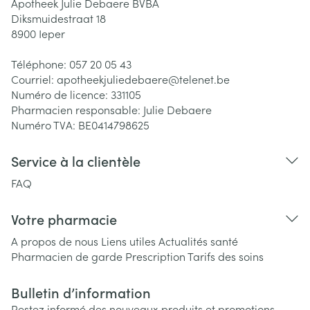
Apotheek Julie Debaere BVBA
Diksmuidestraat 18
8900
Ieper
Téléphone:
057 20 05 43
Courriel:
apotheekjuliedebaere@
telenet.be
Numéro de licence:
331105
Pharmacien responsable:
Julie Debaere
Numéro TVA:
BE0414798625
Service à la clientèle
FAQ
Votre pharmacie
A propos de nous
Liens utiles
Actualités santé
Pharmacien de garde
Prescription
Tarifs des soins
Bulletin d’information
Restez informé des nouveaux produits et promotions