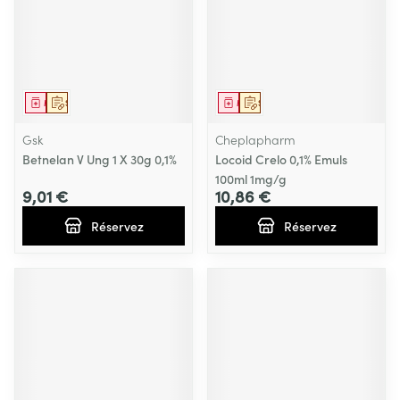
Médicament
Sur prescription
Médicament
Sur prescription
Gsk
Cheplapharm
Betnelan V Ung 1 X 30g 0,1%
Locoid Crelo 0,1% Emuls
100ml 1mg/g
9,01 €
10,86 €
Réservez
Réservez