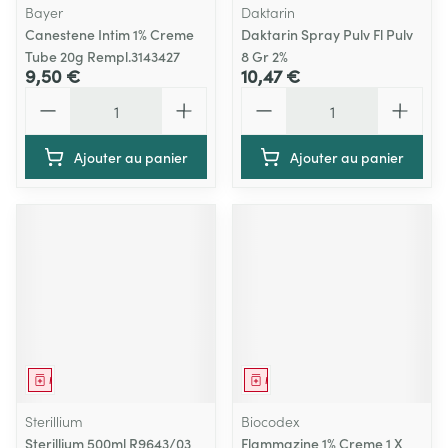
Bayer
Daktarin
Canestene Intim 1% Creme
Daktarin Spray Pulv Fl Pulv
Tube 20g Rempl.3143427
8 Gr 2%
9,50 €
10,47 €
Quantité
Quantité
Ajouter au panier
Ajouter au panier
Médicament
Médicament
Sterillium
Biocodex
Sterillium 500ml R9643/03
Flammazine 1% Creme 1 X