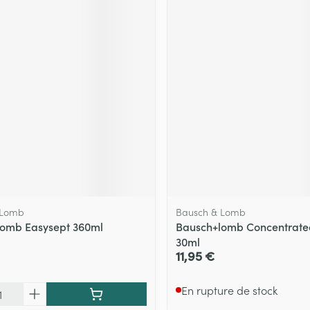
 Lomb
Bausch & Lomb
lomb Easysept 360ml
Bausch+lomb Concentrate
30ml
11,95 €
En rupture de stock