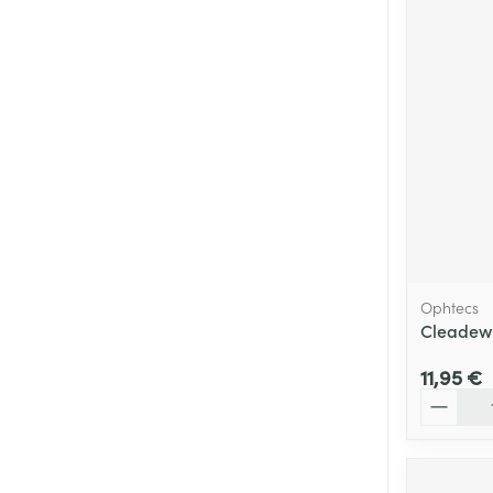
Cheveux
Piluliers et acc
Soins du visag
Taches de pigm
Peau sensible -
Peau mixte
Peau terne
Ophtecs
Cleadew
Afficher plus
11,95 €
Quantité
Ronflement