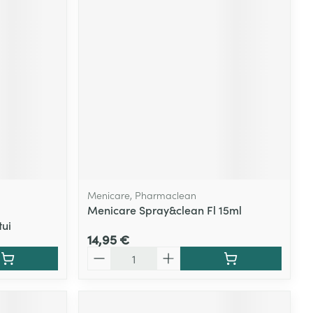
Yeux
s
Afficher plus
ti-insectes
Senteur
Menicare, Pharmaclean
Menicare Spray&clean Fl 15ml
tui
14,95 €
Quantité
CBD