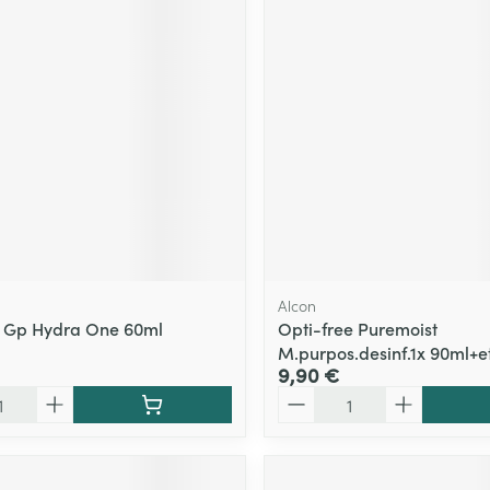
Massage
Afficher plus
Afficher plu
essoires
Masques chirurgique
e
Compléments
Répulsifs an
nutritionnels
entation
 peau irritée
Alcon
 Gp Hydra One 60ml
Opti-free Puremoist
M.purpos.desinf.1x 90ml+e
9,90 €
Quantité
Autobronzants
Rasage