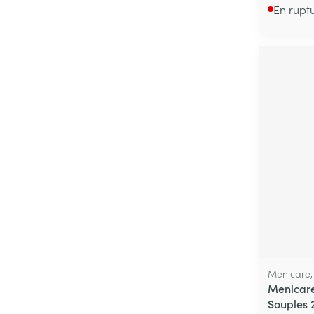
En rupt
Menicare
Menicare
Souples 