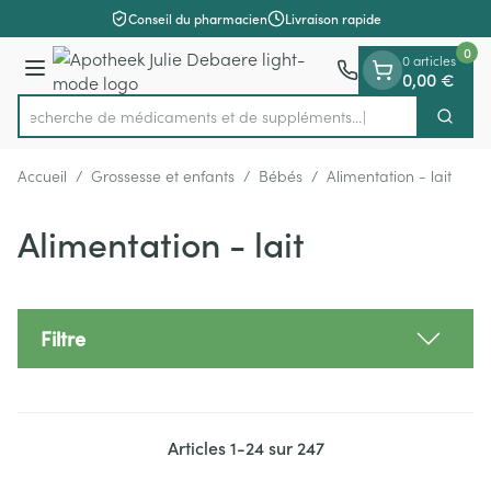
Diapositive 1 de 1
Aller au contenu
Conseil du pharmacien
Livraison rapide
0
0 articles
Menu
0,00 €
Recherche de médicaments e
Cherch
Rechercher
Accueil
/
Grossesse et enfants
/
Bébés
/
Alimentation - lait
Alimentation - lait
Filtre
Articles
1
-
24
sur
247