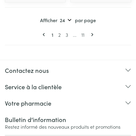
Afficher
par page
Pages
Vous lisez actuellement la page
Page
Page
Page
1
2
3
...
11
Contactez nous
Service à la clientèle
Votre pharmacie
Bulletin d’information
Restez informé des nouveaux produits et promotions