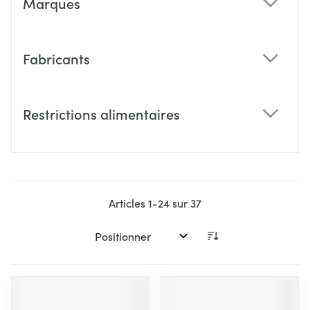
Marques
filter
Fabricants
filter
Restrictions alimentaires
filter
Articles
1
-
24
sur
37
Trier par: