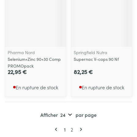
Pharma Nord
Springfield Nutra
Selenium+Zinc 90+30 Comp
Supernac V-caps 90 Nf
PROMOpack
22,95 €
82,25 €
En rupture de stock
En rupture de stock
Afficher
par page
Pages
Vous lisez actuellement la page
Page
1
2