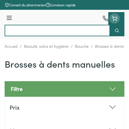
Aller au contenu
Conseil du pharmacien
Livraison rapide
Menu
Cherch
Rechercher
Accueil
/
Beauté, soins et hygiène
/
Bouche
/
Brosses à dents m
Brosses à dents manuelles
Filtre
Passer à la liste des produits
Prix
filter