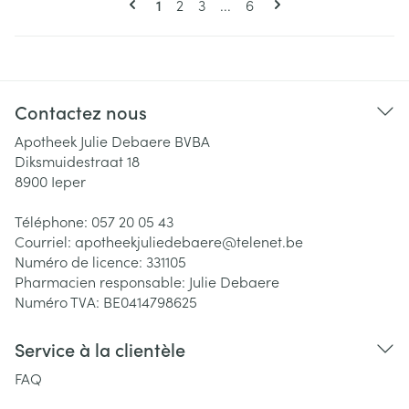
Vous lisez actuellement la page
Page
Page
Page
1
2
3
...
6
Contactez nous
Apotheek Julie Debaere BVBA
Diksmuidestraat 18
8900
Ieper
Téléphone:
057 20 05 43
Courriel:
apotheekjuliedebaere@
telenet.be
Numéro de licence:
331105
Pharmacien responsable:
Julie Debaere
Numéro TVA:
BE0414798625
Service à la clientèle
FAQ