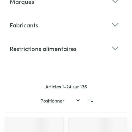
Marques
filter
Fabricants
filter
Restrictions alimentaires
filter
Articles
1
-
24
sur
136
Trier par: