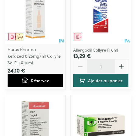
Médicament
Sur prescription
Médicament
Horus Pharma
Allergodil Collyre Fl 6ml
13,29 €
Ketazed 0,25mg/ml Collyre
Quantité
Sol Fl 1 X 10ml
24,10 €
Réservez
Ajouter au panier