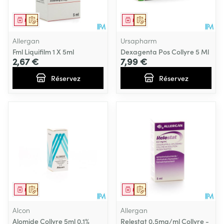
Médicament
Sur prescription
Médicament
Sur prescription
Allergan
Ursapharm
Fml Liquifilm 1 X 5ml
Dexagenta Pos Collyre 5 Ml
2,67 €
7,99 €
Réservez
Réservez
Médicament
Sur prescription
Médicament
Sur prescription
Alcon
Allergan
Alomide Collyre 5ml 0,1%
Relestat 0,5mg/ml Collyre -