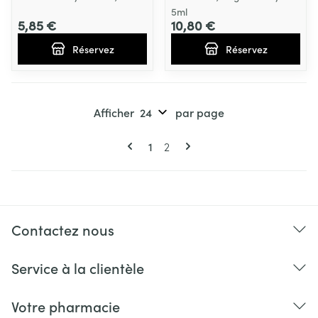
5ml
5,85 €
10,80 €
Réservez
Réservez
Afficher
par page
Pages
Vous lisez actuellement la page
Page
1
2
Contactez nous
Service à la clientèle
Votre pharmacie