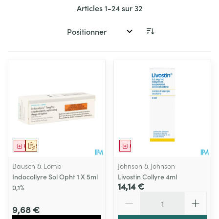
Articles
1
-
24
sur
32
Trier par:
Médicament
Sur prescription
Médicament
Bausch & Lomb
Johnson & Johnson
Indocollyre Sol Opht 1 X 5ml
Livostin Collyre 4ml
14,14 €
0,1%
Quantité
9,68 €