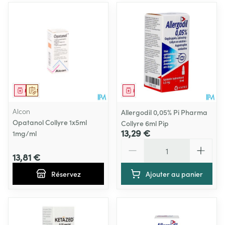
Médicament
Sur prescription
Médicament
Alcon
Allergodil 0,05% Pi Pharma
Opatanol Collyre 1x5ml
Collyre 6ml Pip
13,29 €
1mg/ml
Quantité
13,81 €
Réservez
Ajouter au panier