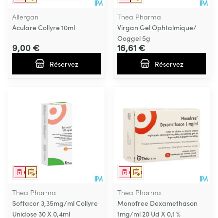
Allergan
Thea Pharma
Aculare Collyre 10ml
Virgan Gel Ophtalmique/
Ooggel 5g
9,00 €
16,61 €
Réservez
Réservez
Médicament
Sur prescription
Médicament
Sur prescription
Thea Pharma
Thea Pharma
Softacor 3,35mg/ml Collyre
Monofree Dexamethason
Unidose 30 X 0,4ml
1mg/ml 20 Ud X 0,1 %