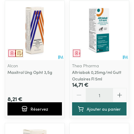
Médicament
Sur prescription
Médicament
Alcon
Thea Pharma
Maxitrol Ung Opht 3,5g
Altriabak 0,25mg/ml Gutt
Oculaires Fl 5ml
14,71 €
Quantité
8,21 €
Réservez
Ajouter au panier