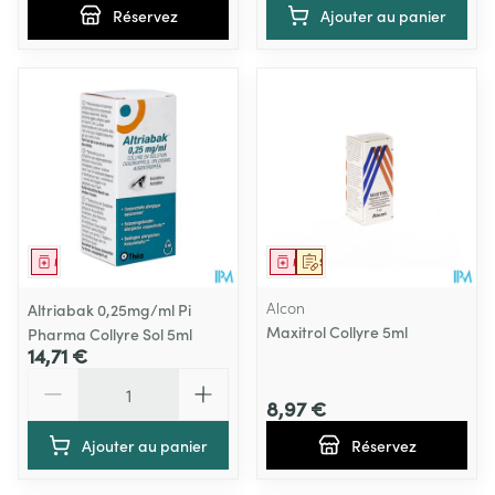
Réservez
Ajouter au panier
Médicament
Médicament
Sur prescription
Alcon
Altriabak 0,25mg/ml Pi
Maxitrol Collyre 5ml
Pharma Collyre Sol 5ml
14,71 €
Quantité
8,97 €
Ajouter au panier
Réservez