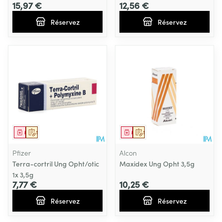
15,97 €
12,56 €
Réservez
Réservez
Médicament
Sur prescription
Médicament
Sur prescription
Pfizer
Alcon
Terra-cortril Ung Opht/otic
Maxidex Ung Opht 3,5g
1x 3,5g
7,77 €
10,25 €
Réservez
Réservez