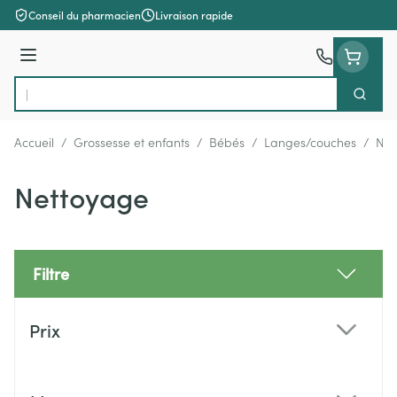
Aller au contenu
Conseil du pharmacien
Livraison rapide
Menu
Cherch
Rechercher
Accueil
/
Grossesse et enfants
/
Bébés
/
Langes/couches
/
Net
Nettoyage
Filtre
Passer à la liste des produits
Prix
filter