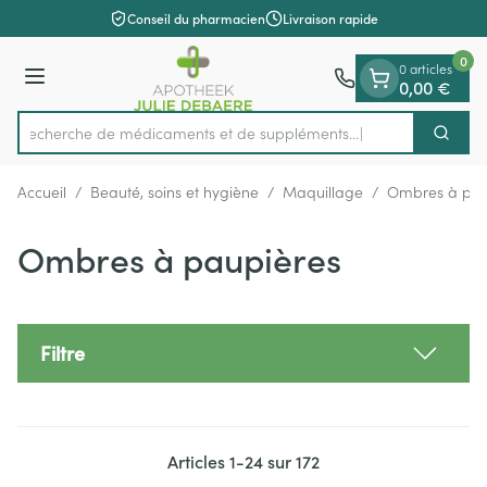
Diapositive 1 de 1
Aller au contenu
Conseil du pharmacien
Livraison rapide
0
0 articles
Menu
0,00 €
Recherche de médicaments et d
Cherch
Rechercher
Accueil
/
Beauté, soins et hygiène
/
Maquillage
/
Ombres à pau
Ombres à paupières
Filtre
Articles
1
-
24
sur
172