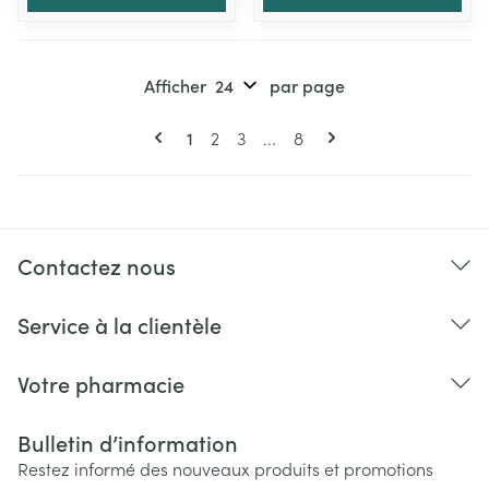
Afficher
par page
Pages
Vous lisez actuellement la page
Page
Page
Page
1
2
3
...
8
Contactez nous
Service à la clientèle
Votre pharmacie
Bulletin d’information
Restez informé des nouveaux produits et promotions