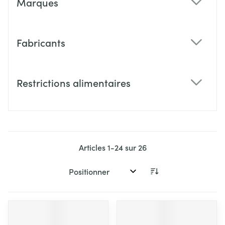
Marques
filter
Fabricants
filter
Restrictions alimentaires
filter
Articles
1
-
24
sur
26
Trier par: