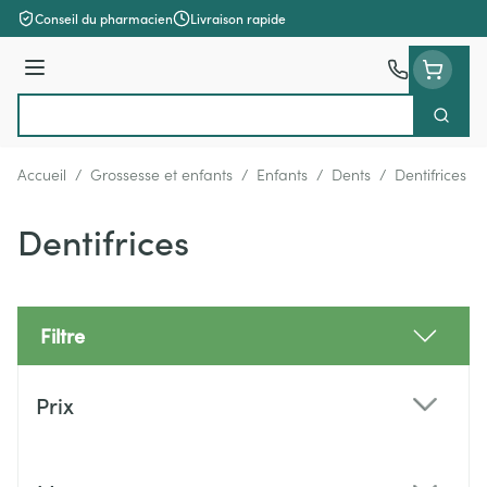
Aller au contenu
Conseil du pharmacien
Livraison rapide
Menu
Cherch
Rechercher
Accueil
/
Grossesse et enfants
/
Enfants
/
Dents
/
Dentifrices
Dentifrices
Filtre
Passer à la liste des produits
Prix
filter