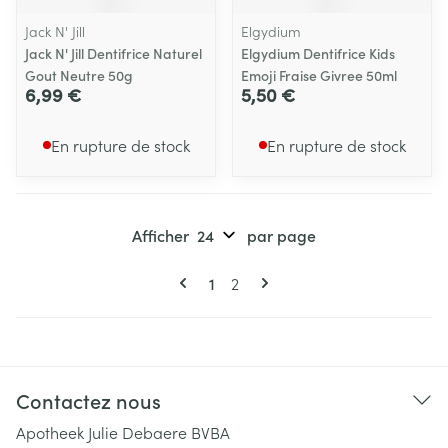
Jack N' Jill
Elgydium
Jack N' Jill Dentifrice Naturel
Elgydium Dentifrice Kids
Gout Neutre 50g
Emoji Fraise Givree 50ml
6,99 €
5,50 €
En rupture de stock
En rupture de stock
Afficher
par page
Pages
Vous lisez actuellement la page
Page
1
2
Contactez nous
Apotheek Julie Debaere BVBA