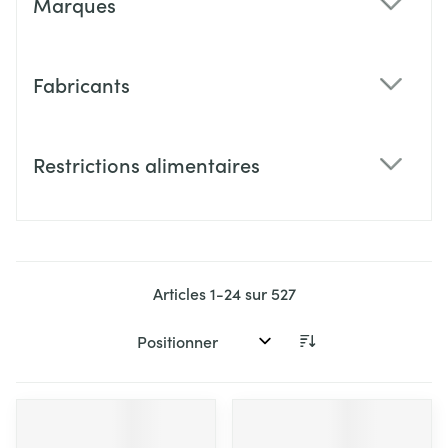
Marques
filter
Fabricants
filter
Restrictions alimentaires
filter
Articles
1
-
24
sur
527
Trier par: