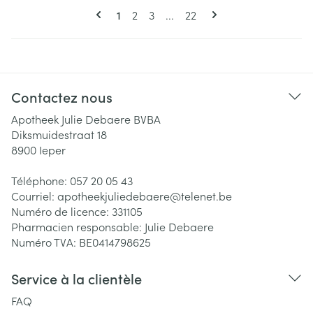
Pages
Vous lisez actuellement la page
Page
Page
Page
1
2
3
...
22
Contactez nous
Apotheek Julie Debaere BVBA
Diksmuidestraat 18
8900
Ieper
Téléphone:
057 20 05 43
Courriel:
apotheekjuliedebaere@
telenet.be
Numéro de licence:
331105
Pharmacien responsable:
Julie Debaere
Numéro TVA:
BE0414798625
Service à la clientèle
FAQ