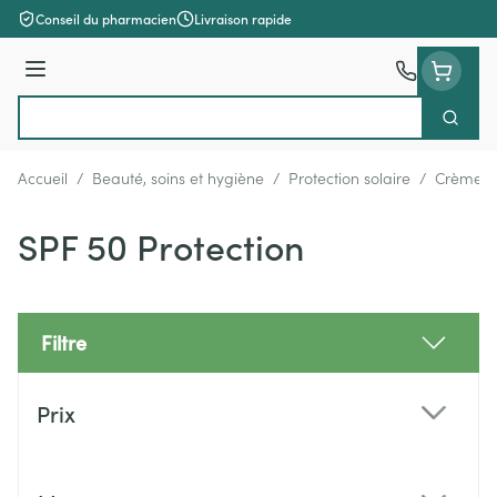
Aller au contenu
Conseil du pharmacien
Livraison rapide
Menu
Cherch
Rechercher
Accueil
/
Beauté, soins et hygiène
/
Protection solaire
/
Crèmes s
SPF 50 Protection
Filtre
Passer à la liste des produits
Prix
filter