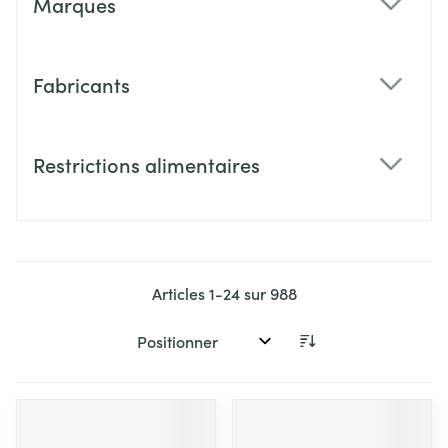
Marques
filter
Fabricants
filter
Restrictions alimentaires
filter
Articles
1
-
24
sur
988
Trier par: