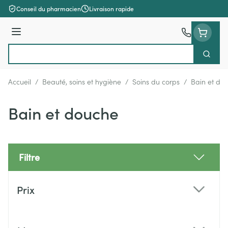
Aller au contenu
Conseil du pharmacien
Livraison rapide
Menu
Cherch
Rechercher
Accueil
/
Beauté, soins et hygiène
/
Soins du corps
/
Bain et do
Bain et douche
Filtre
Passer à la liste des produits
Prix
filter