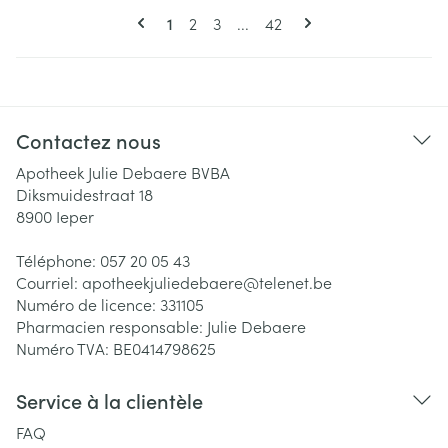
Pages
Vous lisez actuellement la page
Page
Page
Page
1
2
3
...
42
Contactez nous
Apotheek Julie Debaere BVBA
Diksmuidestraat 18
8900
Ieper
Téléphone:
057 20 05 43
Courriel:
apotheekjuliedebaere@
telenet.be
Numéro de licence:
331105
Pharmacien responsable:
Julie Debaere
Numéro TVA:
BE0414798625
Service à la clientèle
FAQ