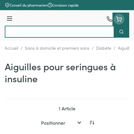
Aller au contenu
Conseil du pharmacien
Livraison rapide
Menu
Cherch
Rechercher
Accueil
/
Soins à domicile et premiers soins
/
Diabète
/
Aiguille
Aiguilles pour seringues à
insuline
1
Article
Trier par: