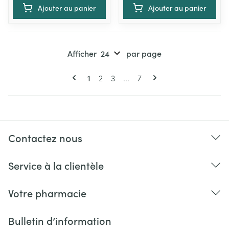
Ajouter au panier
Ajouter au panier
Afficher
par page
Pages
Vous lisez actuellement la page
Page
Page
Page
1
2
3
...
7
Contactez nous
Service à la clientèle
Votre pharmacie
Bulletin d’information