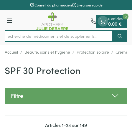
Diapositive 1 de 1
Aller au contenu
Conseil du pharmacien
Livraison rapide
0
0 articles
Menu
0,00 €
Recherche de médicaments et d
Cherch
Rechercher
Accueil
/
Beauté, soins et hygiène
/
Protection solaire
/
Crèmes s
SPF 30 Protection
Filtre
Articles
1
-
24
sur
149