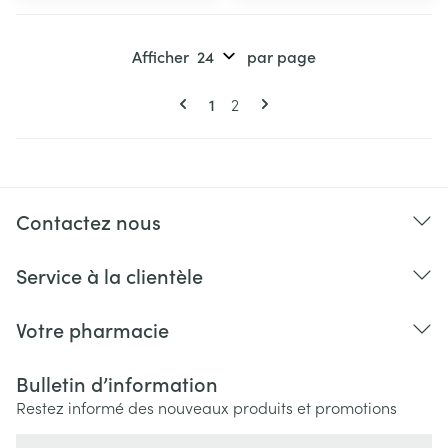
Afficher
par page
Pages
Vous lisez actuellement la page
Page
1
2
Contactez nous
Service à la clientèle
Votre pharmacie
Bulletin d’information
Restez informé des nouveaux produits et promotions
Adresse mail