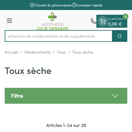
Diapositive 1 de 1
Aller au contenu
Conseil du pharmacien
Livraison rapide
0
0 articles
Menu
0,00 €
Recherche de médicaments et de s
Cherch
Rechercher
Accueil
/
Médicaments
/
Toux
/
Toux sèche
Toux sèche
Filtre
Articles
1
-
24
sur
28