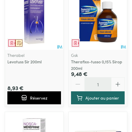
Médicament
Sur prescription
Médicament
Therabel
Gsk
Levotuss Sir 200ml
Therafixx-tusso 0,15% Sirop
200ml
9,48 €
Quantité
8,93 €
Réservez
Ajouter au panier