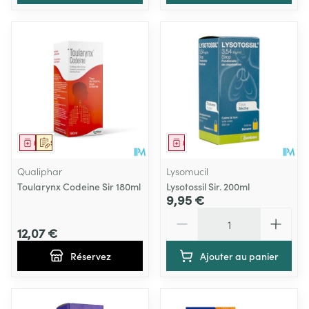
Médicament
Sur prescription
Médicament
Qualiphar
Lysomucil
Toularynx Codeine Sir 180ml
Lysotossil Sir. 200ml
9,95 €
Quantité
12,07 €
Réservez
Ajouter au panier