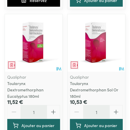
Réservez
Ajouter au panier
Médicament
Médicament
Qualiphar
Qualiphar
Toularynx
Toularynx
Dextromethorphan
Dextromethorphan Sol Or
Eucalyptus 180ml
180ml
11,52 €
10,53 €
Quantité
Quantité
Ajouter au panier
Ajouter au panier