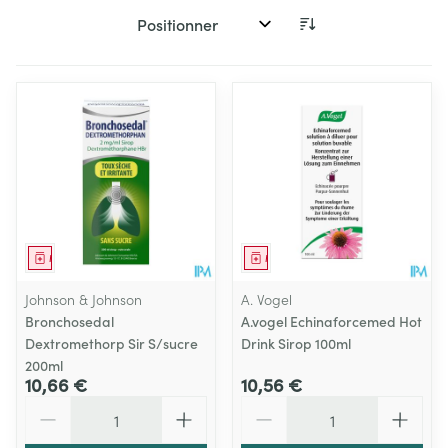
Trier par:
Médicament
Médicament
Johnson & Johnson
A. Vogel
Bronchosedal
A.vogel Echinaforcemed Hot
Dextromethorp Sir S/sucre
Drink Sirop 100ml
200ml
10,66 €
10,56 €
Quantité
Quantité