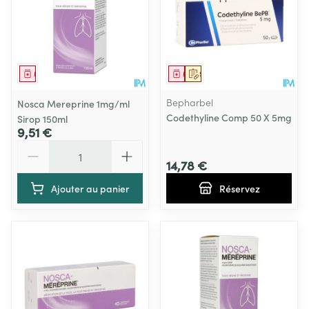
Médicament
Médicament
Sur prescription
Bepharbel
Nosca Mereprine 1mg/ml
Codethyline Comp 50 X 5mg
Sirop 150ml
9,51 €
Quantité
14,78 €
Ajouter au panier
Réservez