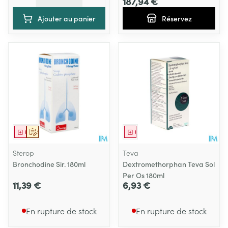
187,94 €
Ajouter au panier
Réservez
Médicament
Sur prescription
Médicament
Sterop
Teva
Bronchodine Sir. 180ml
Dextromethorphan Teva Sol
Per Os 180ml
11,39 €
6,93 €
En rupture de stock
En rupture de stock