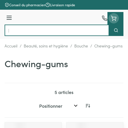
Aller au contenu
Conseil du pharmacien
Livraison rapide
Menu
Cherch
Rechercher
Accueil
/
Beauté, soins et hygiène
/
Bouche
/
Chewing-gums
Chewing-gums
5
articles
Trier par: