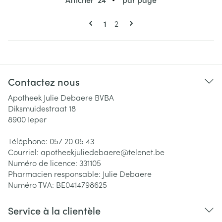
Pages
Vous lisez actuellement la page
Page
1
2
Contactez nous
Apotheek Julie Debaere BVBA
Diksmuidestraat 18
8900
Ieper
Téléphone:
057 20 05 43
Courriel:
apotheekjuliedebaere@
telenet.be
Numéro de licence:
331105
Pharmacien responsable:
Julie Debaere
Numéro TVA:
BE0414798625
Service à la clientèle