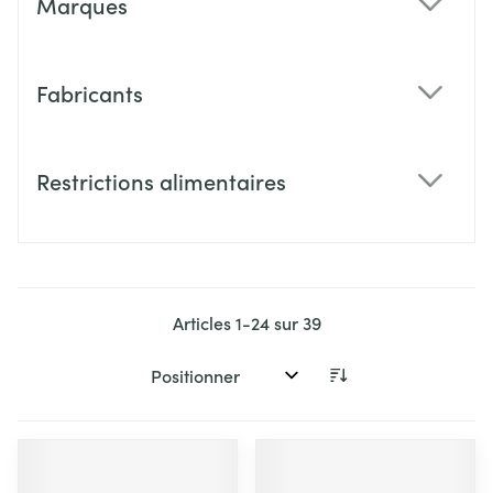
Marques
filter
Fabricants
filter
Restrictions alimentaires
filter
Articles
1
-
24
sur
39
Trier par: