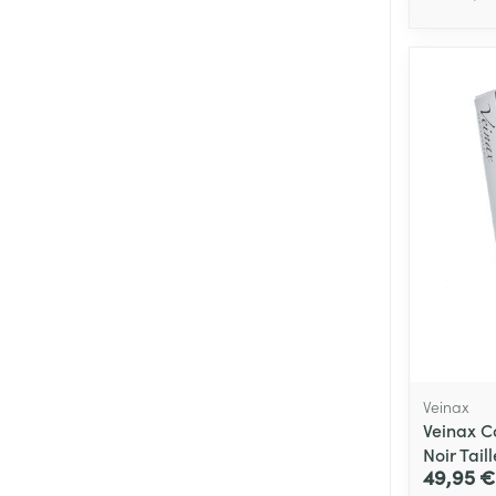
Cheveux
Piluliers et acc
Soins du visag
Taches de pigm
Peau sensible -
Peau mixte
Peau terne
Afficher plus
Veinax
Veinax C
Noir Taill
49,95 €
Ronflement