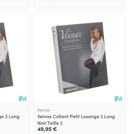
Eau micellaire
s
Yeux
s
Afficher plus
ti-insectes
Senteur
Veinax
ge 2 Long
Veinax Collant Petit Losange 2 Long
Noir Taille 2
49,95 €
CBD