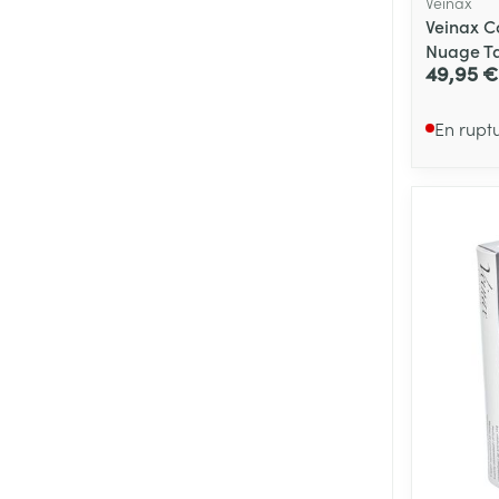
Veinax
Veinax C
Nuage Ta
49,95 €
En rupt