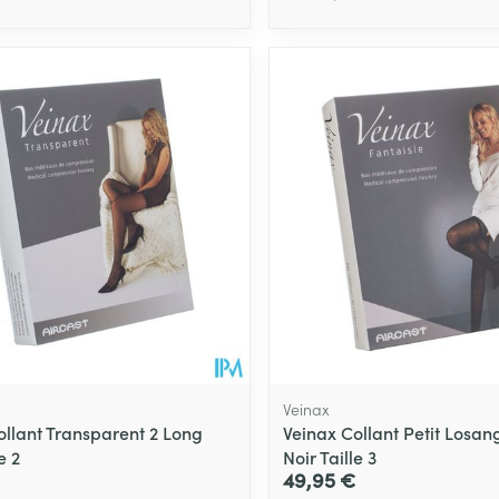
Soin intime
Afficher plu
Ombres à paupières
Massage
Afficher plus
Afficher plu
essoires
Masques chirurgique
e
Compléments
Répulsifs an
nutritionnels
entation
 peau irritée
Veinax
ollant Transparent 2 Long
Veinax Collant Petit Losan
e 2
Noir Taille 3
49,95 €
Autobronzants
Rasage