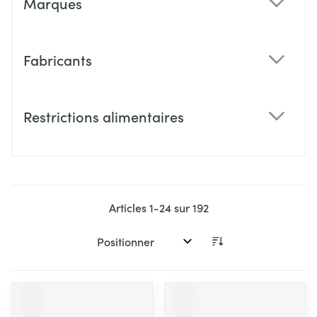
Marques
filter
Fabricants
filter
Restrictions alimentaires
filter
Articles
1
-
24
sur
192
Trier par: