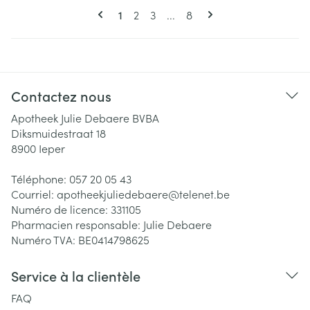
Pages
Vous lisez actuellement la page
Page
Page
Page
1
2
3
...
8
Contactez nous
Apotheek Julie Debaere BVBA
Diksmuidestraat 18
8900
Ieper
Téléphone:
057 20 05 43
Courriel:
apotheekjuliedebaere@
telenet.be
Numéro de licence:
331105
Pharmacien responsable:
Julie Debaere
Numéro TVA:
BE0414798625
Service à la clientèle
FAQ