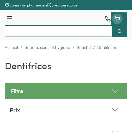
Aller au contenu
Conseil du pharmacien
Livraison rapide
Menu
Cherch
Rechercher
Accueil
/
Beauté, soins et hygiène
/
Bouche
/
Dentifrices
Dentifrices
Filtre
Passer à la liste des produits
Prix
filter