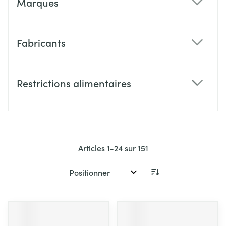
Marques
filter
Fabricants
filter
Restrictions alimentaires
filter
Articles
1
-
24
sur
151
Trier par: