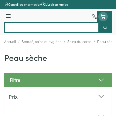
Aller au contenu
Conseil du pharmacien
Livraison rapide
Menu
Cherch
Rechercher
Accueil
/
Beauté, soins et hygiène
/
Soins du corps
/
Peau sèch
Peau sèche
Filtre
Passer à la liste des produits
Prix
filter