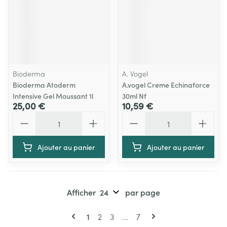
Bioderma
A. Vogel
Bioderma Atoderm
A.vogel Creme Echinaforce
Intensive Gel Moussant 1l
30ml Nf
25,00 €
10,59 €
Quantité
Quantité
Ajouter au panier
Ajouter au panier
Afficher
par page
Pages
Vous lisez actuellement la page
Page
Page
Page
1
2
3
...
7