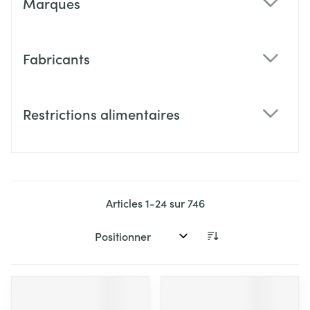
Marques
filter
Fabricants
filter
Restrictions alimentaires
filter
Articles
1
-
24
sur
746
Trier par: