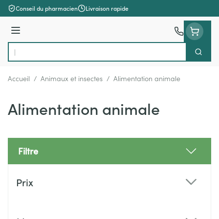
Aller au contenu
Conseil du pharmacien
Livraison rapide
Menu
Cherch
Rechercher
Accueil
/
Animaux et insectes
/
Alimentation animale
Alimentation animale
Filtre
Passer à la liste des produits
Prix
filter