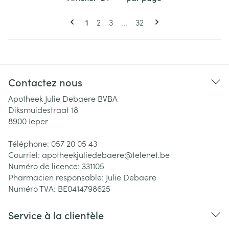
Pages
Vous lisez actuellement la page
Page
Page
Page
1
2
3
...
32
Contactez nous
Apotheek Julie Debaere BVBA
Diksmuidestraat 18
8900
Ieper
Téléphone:
057 20 05 43
Courriel:
apotheekjuliedebaere@
telenet.be
Numéro de licence:
331105
Pharmacien responsable:
Julie Debaere
Numéro TVA:
BE0414798625
Service à la clientèle