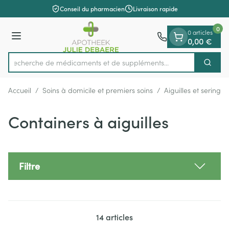
Diapositive 1 de 1
Aller au contenu
Conseil du pharmacien
Livraison rapide
0
0 articles
Menu
0,00 €
Recherche de médicaments et de suppléments...
Cherch
Rechercher
Accueil
/
Soins à domicile et premiers soins
/
Aiguilles et seringue
Containers à aiguilles
Filtre
14
articles