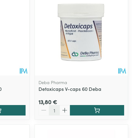
Eau micellaire
s
Yeux
s
Afficher plus
ti-insectes
Senteur
Deba Pharma
0
Detoxicaps V-caps 60 Deba
13,80 €
Quantité
CBD