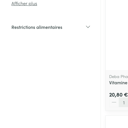
Afficher plus
Cheveux
Restrictions alimentaires
Piluliers et acc
filter
Soins du visag
Taches de pigm
Peau sensible -
Deba Ph
Peau mixte
Vitamine
Peau terne
20,80 €
Afficher plus
Quantité
Ronflement