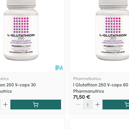
trics
PharmaNutrics
ion 250 V-caps 30
l Glutathion 250 V-caps 60
trics
Pharmanutrics
71,50 €
Quantité