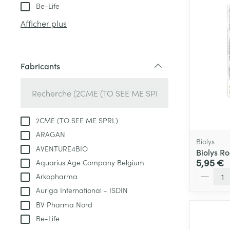
Tablettes
Be-Life
appareils aéro
Pieds et jambe
Crème, gel et 
Afficher plus
Accessoires aé
Pieds secs, call
crevasses
Oxygène
Système respir
Ampoules
Fabricants
filter
Callosités
Cors
Muscles et arti
Afficher plus
2CME (TO SEE ME SPRL)
ARAGAN
Infections
Aiguilles et ser
Biolys
AVENTURE4BIO
Biolys Ro
Seringues
Spécifiquement
5,95 €
Aquarius Age Company Belgium
hommes
Quantité
Arkopharma
Solution inject
Poux
Auriga International - ISDIN
Soins du corps
Aiguilles
BV Pharma Nord
Déodorants
Aiguilles stylo
Be-Life
Diagnostiques
Soins du visag
Afficher plus