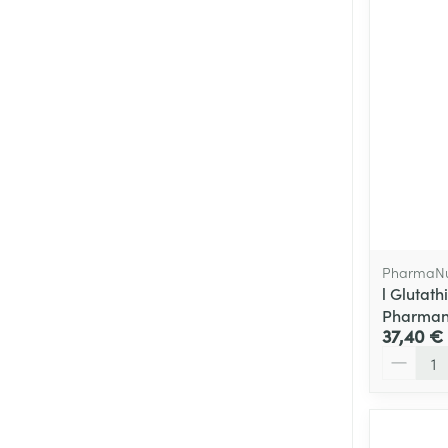
PharmaNu
l Glutath
Pharmanu
37,40 €
Quantité