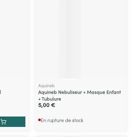
Yeux
s
Afficher plus
ti-insectes
Senteur
Aquineb
l
Aquineb Nebuliseur + Masque Enfant
+ Tubulure
5,00 €
CBD
En rupture de stock