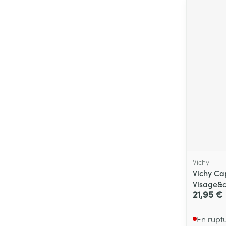
Vichy
Vichy Ca
Visage&c
21,95 €
En rupt