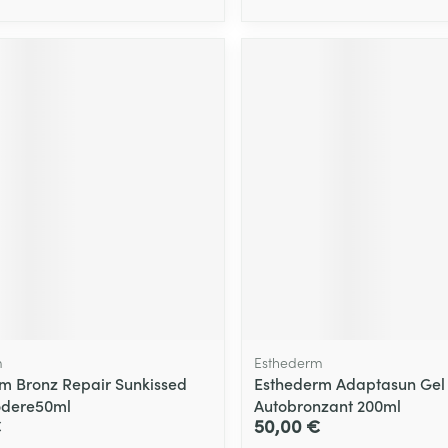
m
Esthederm
m Bronz Repair Sunkissed
Esthederm Adaptasun Gel
odere50ml
Autobronzant 200ml
€
50,00 €