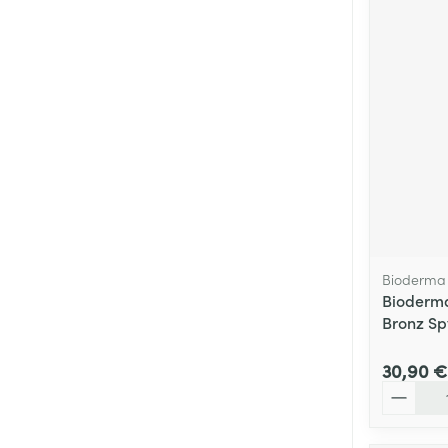
Cheveux
Piluliers et acc
Soins du visag
Taches de pigm
Peau sensible -
Peau mixte
Peau terne
Bioderma
Bioderma
Afficher plus
Bronz Sp
30,90 €
Ronflement
Quantité