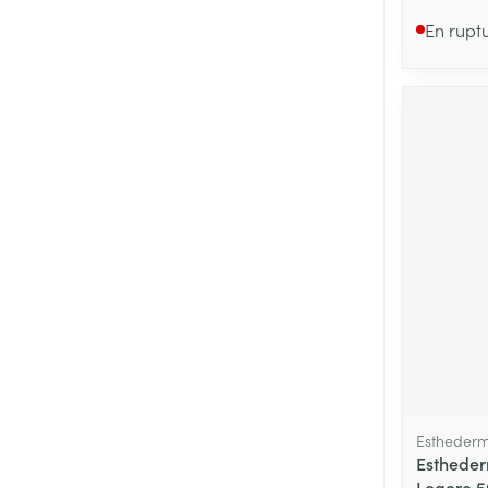
En rupt
Estheder
Estheder
Legere 5