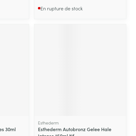
En rupture de stock
Esthederm
es 30ml
Esthederm Autobronz Gelee Hale
Intense 150ml Nf