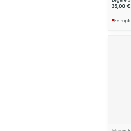
35,00 €
En rupt
Johnson &