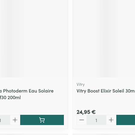
Massage
Afficher plus
Afficher plu
essoires
Masques chirurgique
e
Compléments
Répulsifs an
nutritionnels
entation
 peau irritée
Vitry
 Photoderm Eau Solaire
Vitry Boost Elixir Soleil 30m
f30 200ml
24,95 €
Autobronzants
Rasage
Quantité