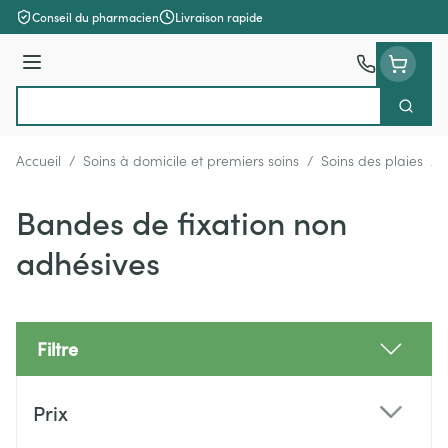
Aller au contenu
Conseil du pharmacien
Livraison rapide
Menu
Cherch
Rechercher
Accueil
/
Soins à domicile et premiers soins
/
Soins des plaies
/
Bandes de fixation non
adhésives
Filtre
Passer à la liste des produits
Prix
filter