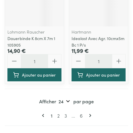
Lohmann Rauscher
Hartmann
Dauerbinde K 8cm X 7m 1
Idealast Avec Agr. 10cmx5m
105905
Bc 1 P/s
14,90 €
11,99 €
Quantité
Quantité
Ajouter au panier
Ajouter au panier
Afficher
par page
Pages
Vous lisez actuellement la page
Page
Page
Page
1
2
3
...
6