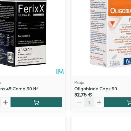
a
Pileje
ltra 45 Comp 90 Nf
Oligobiane Caps 90
32,75 €
Quantité