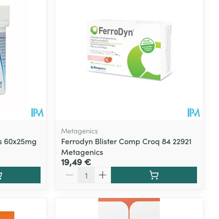
Eau micellaire
s
Yeux
s
Afficher plus
ti-insectes
Senteur
Metagenics
ps 60x25mg
Ferrodyn Blister Comp Croq 84 22921
Metagenics
19,49 €
Quantité
CBD