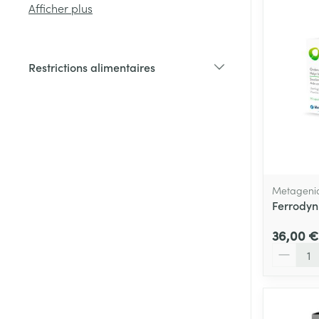
Afficher plus
Cheveux
Restrictions alimentaires
Piluliers et acc
filter
Soins du visag
Taches de pigm
Peau sensible -
Metageni
Peau mixte
Ferrodyn
Peau terne
36,00 €
Afficher plus
Quantité
Ronflement