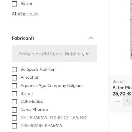
Tablettes
Biover
appareils aéro
Pieds et jambe
Crème, gel et 
Afficher plus
Accessoires aé
Pieds secs, call
crevasses
Oxygène
Système respir
Ampoules
Fabricants
filter
Callosités
Cors
Muscles et arti
Afficher plus
6d Sports Nutrition
Amophar
Infections
Aiguilles et ser
Boiron
Aquarius Age Company Belgium
B-fer Pl
Seringues
Spécifiquement
25,70 €
Boiron
hommes
Quantité
CBF Medical
Solution inject
Poux
Ceres Pharma
Soins du corps
Aiguilles
DHL PHARMA LOGISTICS T.A.V. FSC
Déodorants
Aiguilles stylo
DISTRICARE PHARMA
Diagnostiques
Soins du visag
Afficher plus