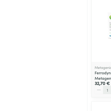
Metageni
Ferrodyn 
Metagen
32,70 €
Quantité