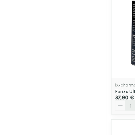
Ixxpharm
Ferixx U
37,90 €
Quantité