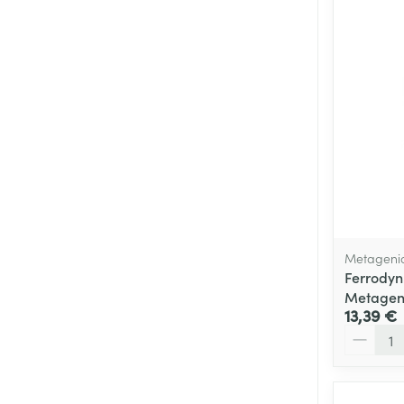
Metageni
Ferrodyn 
Metagen
13,39 €
Quantité