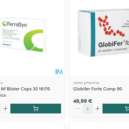
cs
ceres pharma
Nf Blister Caps 30 16176
Globifer Forte Comp 90
ics
49,99 €
Quantité