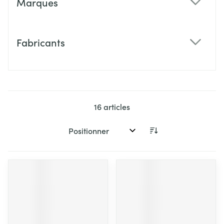
Marques
filter
Fabricants
filter
16
articles
Trier par: