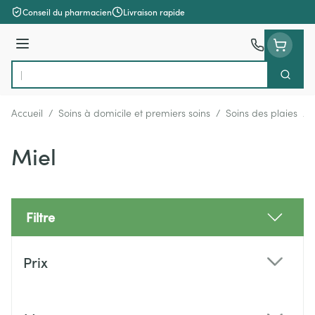
Aller au contenu
Conseil du pharmacien
Livraison rapide
Menu
Cherch
Rechercher
Accueil
/
Soins à domicile et premiers soins
/
Soins des plaies
/
Miel
Filtre
Passer à la liste des produits
Prix
filter