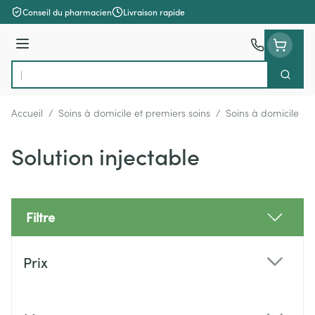
Aller au contenu
Conseil du pharmacien
Livraison rapide
Menu
Cherch
Rechercher
Accueil
/
Soins à domicile et premiers soins
/
Soins à domicile
/
Solution injectable
Filtre
Passer à la liste des produits
Prix
filter