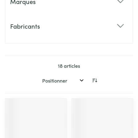
Marques
filter
Fabricants
filter
18
articles
Trier par: