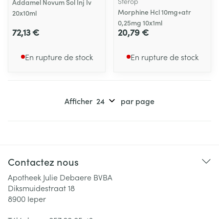
Sterop
Addamel Novum Sol Inj Iv
Morphine Hcl 10mg+atr
20x10ml
0,25mg 10x1ml
72,13 €
20,79 €
En rupture de stock
En rupture de stock
Afficher
par page
Contactez nous
Apotheek Julie Debaere BVBA
Diksmuidestraat 18
8900
Ieper