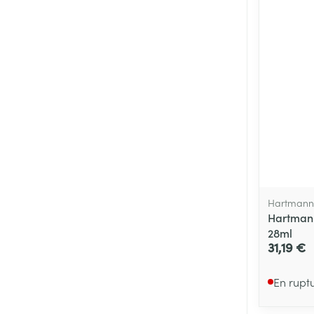
Cheveux
Piluliers et acc
Soins du visag
Taches de pigm
Peau sensible -
Peau mixte
Hartmann
Hartmann
Peau terne
28ml
Afficher plus
31,19 €
En rupt
Ronflement