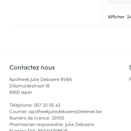
Afficher
Contactez nous
Apotheek Julie Debaere BVBA
Diksmuidestraat 18
8900
Ieper
Téléphone:
057 20 05 43
Courriel:
apotheekjuliedebaere@
telenet.be
Numéro de licence:
331105
Pharmacien responsable:
Julie Debaere
Numéro TVA:
BE0414798625