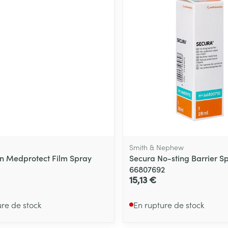
Soin intime
Afficher plu
Ombres à paupières
Massage
Afficher plus
Afficher plu
essoires
Masques chirurgique
e
Compléments
Répulsifs an
nutritionnels
entation
 peau irritée
Smith & Nephew
 Medprotect Film Spray
Secura No-sting Barrier S
66807692
15,13 €
ure de stock
En rupture de stock
Autobronzants
Rasage