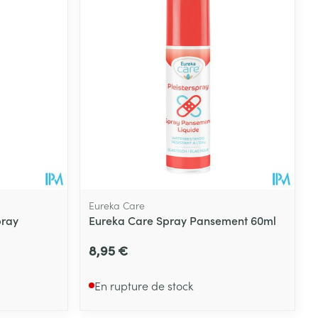
Eau micellaire
s
Yeux
s
Afficher plus
ti-insectes
Senteur
Eureka Care
pray
Eureka Care Spray Pansement 60ml
8,95 €
En rupture de stock
CBD