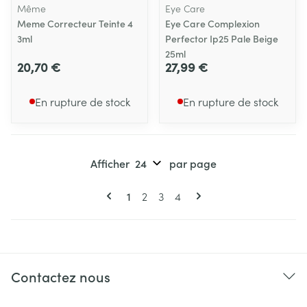
Même
Eye Care
Meme Correcteur Teinte 4
Eye Care Complexion
3ml
Perfector Ip25 Pale Beige
25ml
20,70 €
27,99 €
En rupture de stock
En rupture de stock
Afficher
par page
Pages
Vous lisez actuellement la page
Page
Page
Page
1
2
3
4
Contactez nous