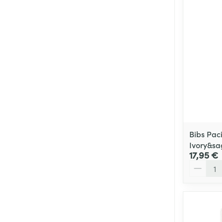
Cheveux
Piluliers et acc
Soins du visag
Taches de pigm
Peau sensible -
Bibs Paci
Peau mixte
Ivory&sa
17,95 €
Peau terne
Quantité
Afficher plus
Ronflement