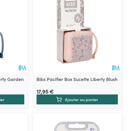
Eau micellaire
s
Yeux
s
Afficher plus
ti-insectes
Senteur
erty Garden
Bibs Pacifier Box Sucette Liberty Blush
17,95 €
ier
Ajouter au panier
CBD