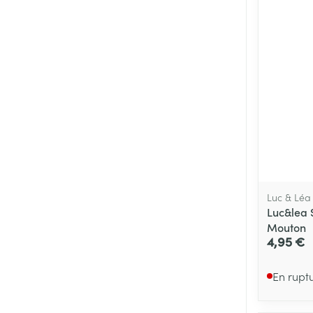
Luc & Léa
Luc&lea 
Mouton
4,95 €
En rupt