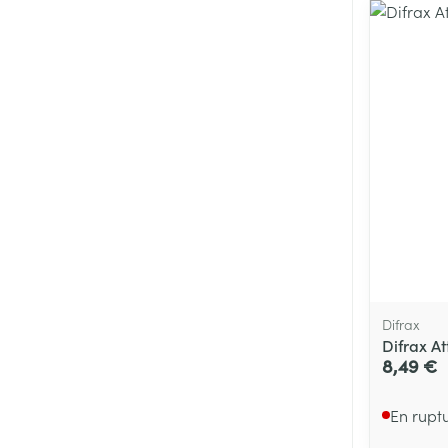
Difrax
Difrax A
8,49 €
En rupt