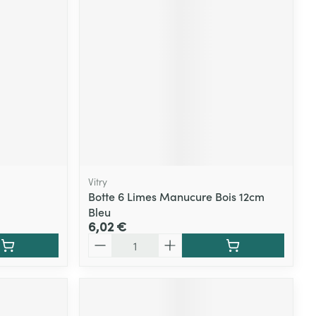
Yeux
s
Afficher plus
ti-insectes
Senteur
Vitry
Botte 6 Limes Manucure Bois 12cm
Bleu
6,02 €
Quantité
CBD