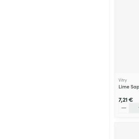
Cheveux
Piluliers et acc
Soins du visag
Taches de pigm
Peau sensible -
Peau mixte
Vitry
Peau terne
Lime Sap
Afficher plus
7,21 €
Quantité
Ronflement