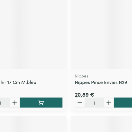
Massage
Afficher plus
Afficher plu
essoires
Masques chirurgique
e
Compléments
Répulsifs an
nutritionnels
entation
 peau irritée
Nippes
hir 17 Cm M.bleu
Nippes Pince Envies N29
20,89 €
Quantité
Autobronzants
Rasage