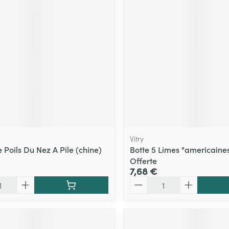
Vitry
 Poils Du Nez A Pile (chine)
Botte 5 Limes "americaines
Offerte
7,68 €
Quantité