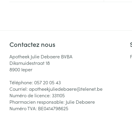
Accessoires aé
Pieds secs, call
crevasses
Oxygène
Système respir
Ampoules
Callosités
Contactez nous
Cors
Muscles et arti
Afficher plus
Apotheek Julie Debaere BVBA
Diksmuidestraat 18
Infections
Aiguilles et ser
8900
Ieper
Seringues
Spécifiquement
Téléphone:
057 20 05 43
hommes
Courriel:
apotheekjuliedebaere@
telenet.be
Solution inject
Poux
Numéro de licence:
331105
Soins du corps
Aiguilles
Pharmacien responsable:
Julie Debaere
Déodorants
Numéro TVA:
BE0414798625
Aiguilles stylo
Diagnostiques
Soins du visag
Afficher plus