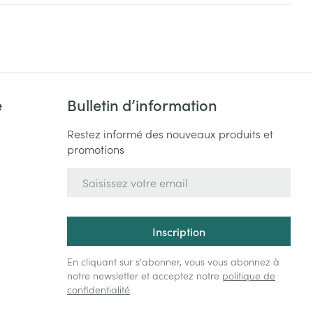
Bain et douche
Lit
Escarres
e
Voies urinaires
e
Afficher plus
au soleil
e
Bulletin d’information
xiété et stress
Arrêter de fumer
s
Restez informé des nouveaux produits et
promotions
Médicaments anti-
 orthopédie:
Instruments
tumoraux
rthopédiques
Adresse mail
t hygiène
Démaquillage et
nettoyage
Anesthésie
 et
Lait, gel, huile et crème de
Inscription
on
nettoyage
En cliquant sur s'abonner, vous vous abonnez à
time
Tonic - lotion
ie
Médications diverses
pieds
notre newsletter et acceptez notre
politique de
confidentialité
.
Eau micellaire
s