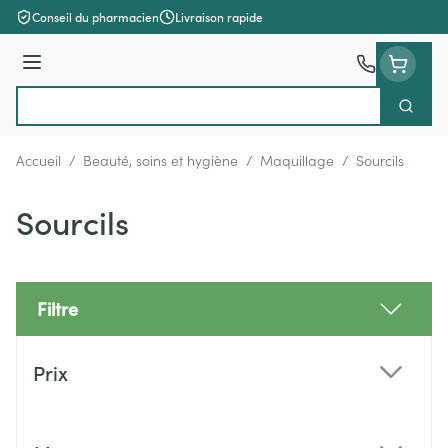
Aller au contenu
Conseil du pharmacien
Livraison rapide
Menu
Cherch
Rechercher
Accueil
/
Beauté, soins et hygiène
/
Maquillage
/
Sourcils
Sourcils
Filtre
Passer à la liste des produits
Prix
filter