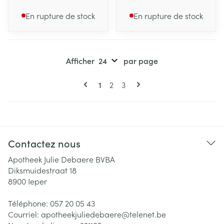
En rupture de stock
En rupture de stock
Afficher
par page
Pages
Vous lisez actuellement la page
Page
Page
1
2
3
Contactez nous
Apotheek Julie Debaere BVBA
Diksmuidestraat 18
8900
Ieper
Téléphone:
057 20 05 43
Courriel:
apotheekjuliedebaere@
telenet.be