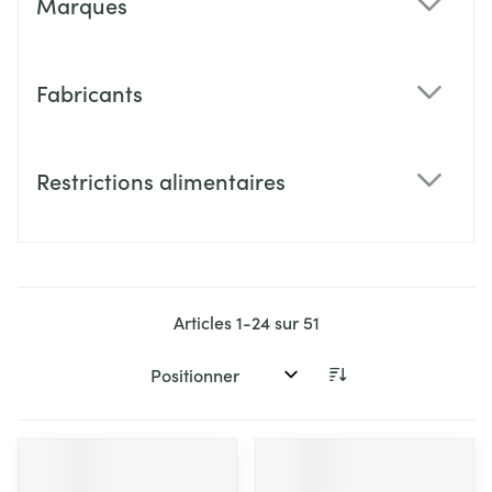
Marques
filter
Fabricants
filter
Restrictions alimentaires
filter
Articles
1
-
24
sur
51
Trier par: