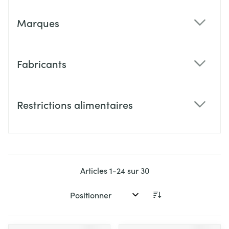
Marques
filter
Fabricants
filter
Restrictions alimentaires
filter
Articles
1
-
24
sur
30
Trier par: