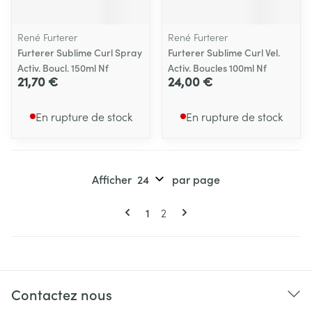
René Furterer
René Furterer
Furterer Sublime Curl Spray
Furterer Sublime Curl Vel.
Activ. Boucl. 150ml Nf
Activ. Boucles 100ml Nf
21,70 €
24,00 €
En rupture de stock
En rupture de stock
Afficher
par page
Pages
Vous lisez actuellement la page
Page
1
2
Contactez nous