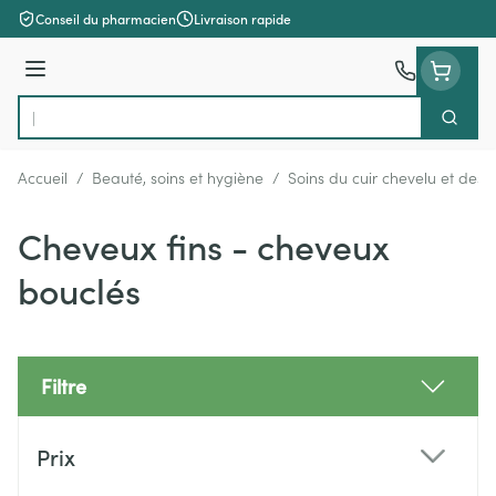
Aller au contenu
Conseil du pharmacien
Livraison rapide
Menu
Cherch
Rechercher
Accueil
/
Beauté, soins et hygiène
/
Soins du cuir chevelu et des
Cheveux fins - cheveux
bouclés
Filtre
Passer à la liste des produits
Prix
filter