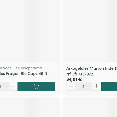
Massage
Afficher plus
Afficher plu
essoires
Masques chirurgique
e
Compléments
Répulsifs an
nutritionnels
entation
 peau irritée
 Arkogelules, Arkopharma
Arkogelules Marron Inde 
les Fragon Bio Caps 45 Nf
Nf Cfr 4137972
34,81 €
Quantité
Autobronzants
Rasage