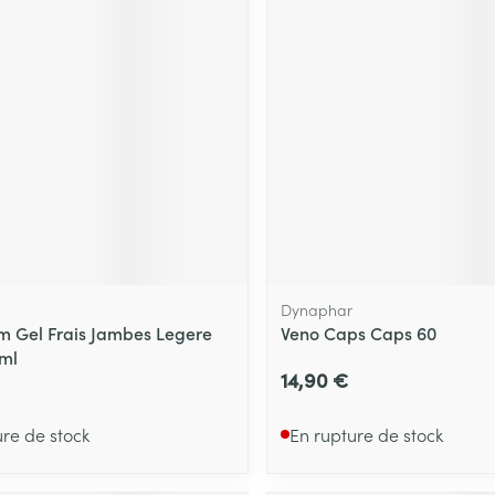
m
Dynaphar
m Gel Frais Jambes Legere
Veno Caps Caps 60
ml
14,90 €
ure de stock
En rupture de stock