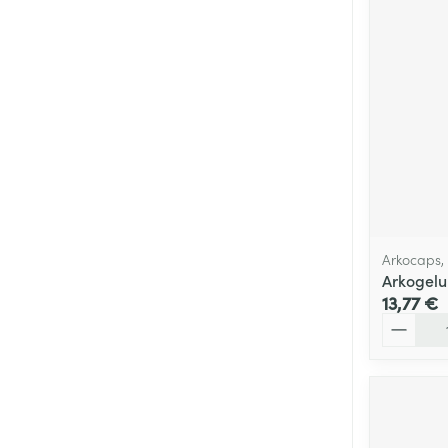
Cheveux
Piluliers et acc
Soins du visag
Taches de pigm
Peau sensible -
Peau mixte
Arkocaps,
Peau terne
Arkogelu
13,77 €
Afficher plus
Quantité
Ronflement