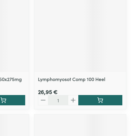
Yeux
s
Afficher plus
ti-insectes
Senteur
150x275mg
Lymphomyosot Comp 100 Heel
26,95 €
Quantité
CBD