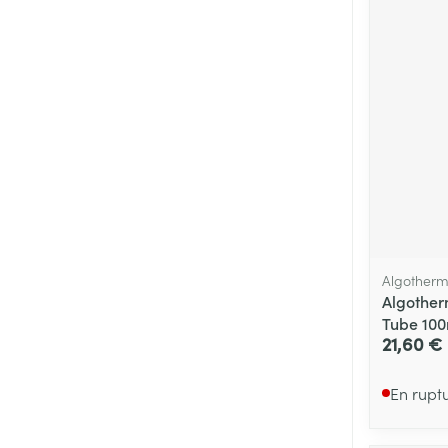
Algother
Algother
Tube 100
21,60 €
En rupt