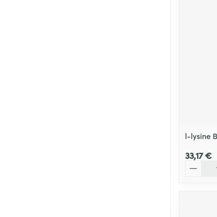
Cheveux
Piluliers et acc
Soins du visag
Taches de pigm
Peau sensible -
Peau mixte
Peau terne
l-lysine
Afficher plus
33,17 €
Quantité
Ronflement