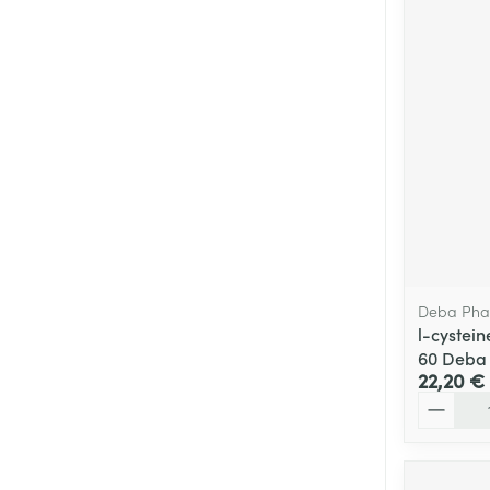
Deba Ph
l-cystei
60 Deba
22,20 €
Quantité