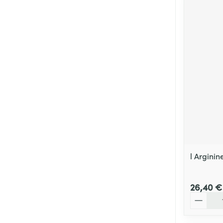
l Argini
26,40 €
Quantité