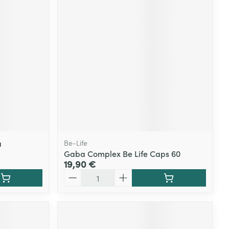
Yeux
s
Afficher plus
ti-insectes
Senteur
a
Be-Life
Gaba Complex Be Life Caps 60
19,90 €
Quantité
CBD