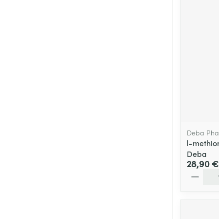
Deba Ph
l-methio
Deba
28,90 €
Quantité