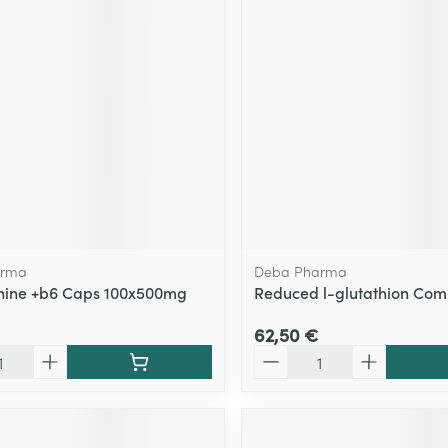
arma
Deba Pharma
nine +b6 Caps 100x500mg
Reduced l-glutathion Co
62,50 €
Quantité