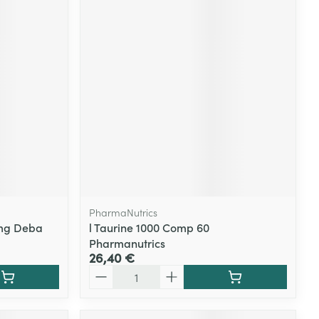
PharmaNutrics
0mg Deba
l Taurine 1000 Comp 60
Pharmanutrics
26,40 €
Quantité