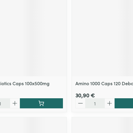
Massage
Afficher plus
Afficher plu
essoires
Masques chirurgique
e
Compléments
Répulsifs an
nutritionnels
entation
 peau irritée
 Biotics Caps 100x500mg
Amino 1000 Caps 120 Deb
30,90 €
Quantité
Autobronzants
Rasage