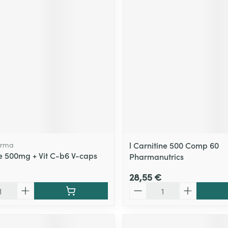
arma
l Carnitine 500 Comp 60
ne 500mg + Vit C-b6 V-caps
Pharmanutrics
28,55 €
Quantité