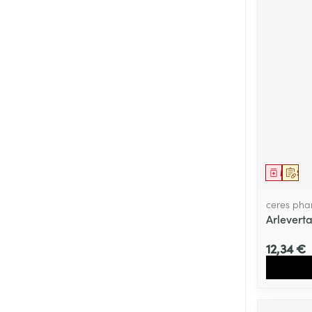
Médica
Sur 
ceres ph
Arlevert
12,34 €