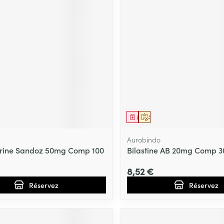
Massage
Afficher plus
Afficher plu
essoires
Masques chirurgique
e
Compléments
Répulsifs an
nutritionnels
entation
 peau irritée
ment
prescription
Médicament
Sur prescription
Aurobindo
prine Sandoz 50mg Comp 100
Bilastine AB 20mg Comp 3
8,52 €
Réservez
Réservez
Autobronzants
Rasage