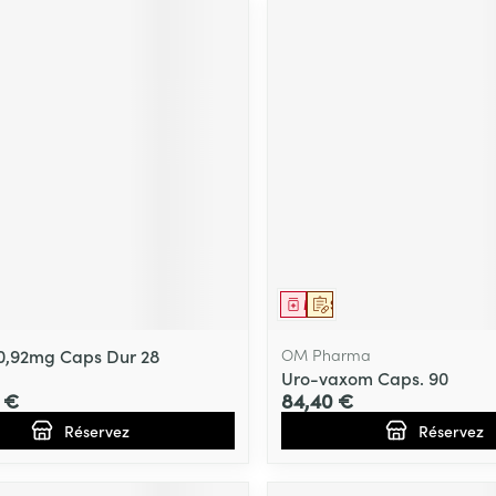
ment
prescription
Médicament
Sur prescription
0,92mg Caps Dur 28
OM Pharma
Uro-vaxom Caps. 90
9 €
84,40 €
Réservez
Réservez