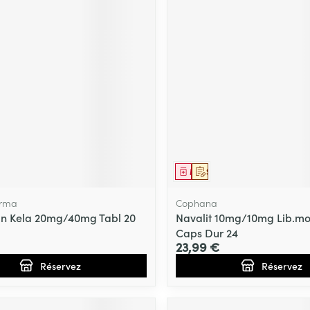
ment
prescription
Médicament
Sur prescription
arma
Cophana
an Kela 20mg/40mg Tabl 20
Navalit 10mg/10mg Lib.mo
Caps Dur 24
23,99 €
Réservez
Réservez