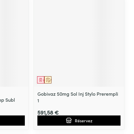
Médicament
Sur prescription
Gobivaz 50mg Sol Inj Stylo Prerempli
mp Subl
1
591,58 €
Réservez