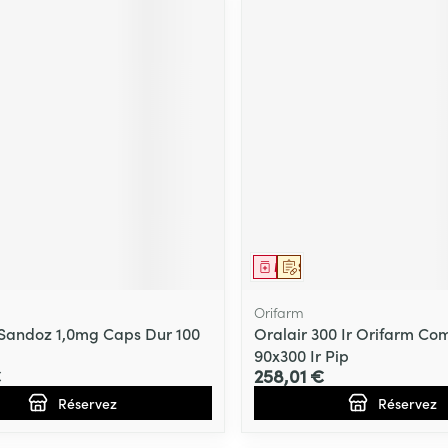
ment
prescription
Médicament
Sur prescription
Orifarm
Sandoz 1,0mg Caps Dur 100
Oralair 300 Ir Orifarm Co
90x300 Ir Pip
€
258,01 €
Réservez
Réservez