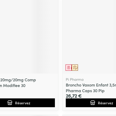
ment
prescription
Médicament
Sur prescription
a 20mg/20mg Comp
Pi Pharma
Broncho Vaxom Enfant 3,5
on Modifiee 30
Pharma Caps 30 Pip
26,72 €
Réservez
Réservez