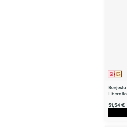
Médica
Sur 
Bonjest
Liberati
51,54 €