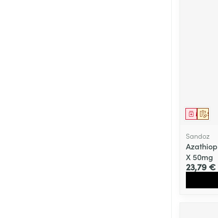
Cheveux
Piluliers et acc
Soins du visag
Taches de pigm
Peau sensible -
Peau mixte
Médica
Sur 
Peau terne
Sandoz
Azathio
Afficher plus
X 50mg
23,79 €
Ronflement