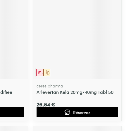
Médicament
Sur prescription
ceres pharma
difiee
Arlevertan Kela 20mg/40mg Tabl 50
26,84 €
Réservez