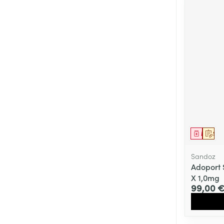
Médica
Sur 
Sandoz
Adoport 
X 1,0mg
99,00 