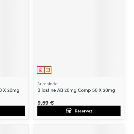
Yeux
s
Afficher plus
ti-insectes
Senteur
Médicament
Sur prescription
Aurobindo
0 X 20mg
Bilastine AB 20mg Comp 50 X 20mg
9,59 €
Réservez
CBD