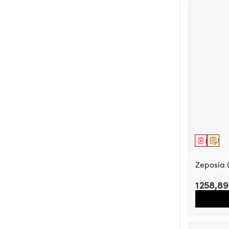
Médica
Sur 
Zeposia 
1 258,8