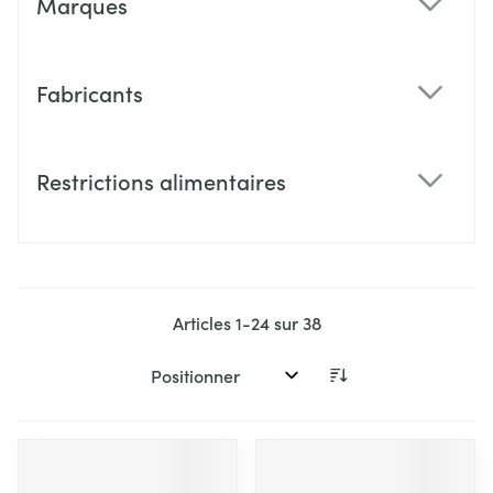
Marques
filter
Fabricants
filter
Restrictions alimentaires
filter
Articles
1
-
24
sur
38
Trier par: