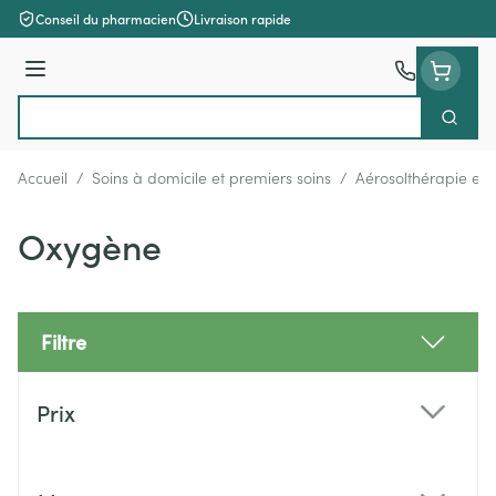
Aller au contenu
Conseil du pharmacien
Livraison rapide
Menu
Cherch
Rechercher
Accueil
/
Soins à domicile et premiers soins
/
Aérosolthérapie et
Oxygène
Filtre
Passer à la liste des produits
Prix
filter