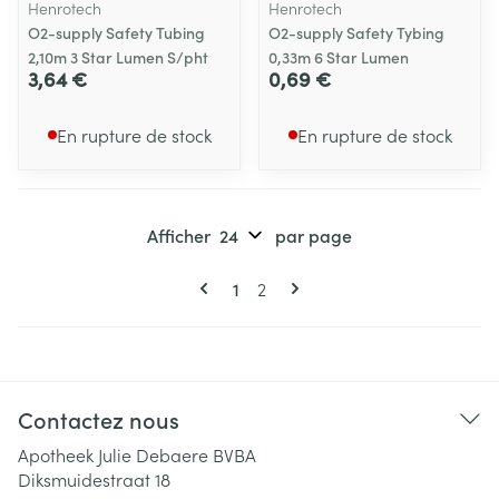
Henrotech
Henrotech
O2-supply Safety Tubing
O2-supply Safety Tybing
2,10m 3 Star Lumen S/pht
0,33m 6 Star Lumen
3,64 €
0,69 €
En rupture de stock
En rupture de stock
Afficher
par page
Pages
Vous lisez actuellement la page
Page
1
2
Contactez nous
Apotheek Julie Debaere BVBA
Diksmuidestraat 18