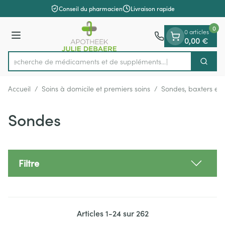
Diapositive 1 de 1
Aller au contenu
Conseil du pharmacien
Livraison rapide
0
0 articles
Menu
0,00 €
Recherche de médicaments et de
Cherch
Rechercher
Accueil
/
Soins à domicile et premiers soins
/
Sondes, baxters et 
Sondes
Filtre
Articles
1
-
24
sur
262