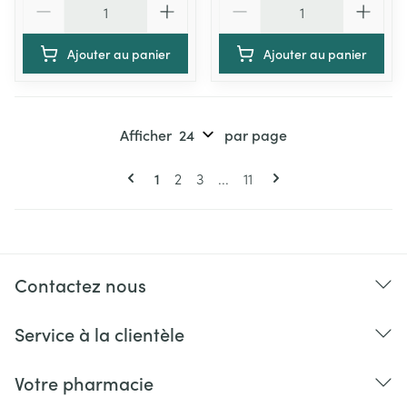
Ajouter au panier
Ajouter au panier
Afficher
par page
Pages
Vous lisez actuellement la page
Page
Page
Page
1
2
3
...
11
Contactez nous
Service à la clientèle
Votre pharmacie