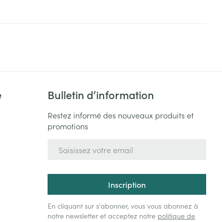
Yeux
s
Afficher plus
ti-insectes
Senteur
e
Bulletin d’information
Restez informé des nouveaux produits et
promotions
Adresse mail
Inscription
CBD
En cliquant sur s'abonner, vous vous abonnez à
notre newsletter et acceptez notre
politique de