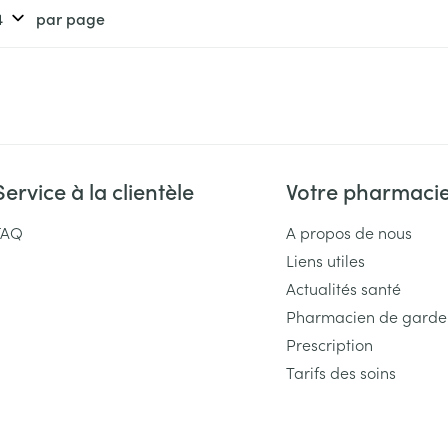
Massage
par page
Afficher plus
Afficher plu
essoires
Masques chirurgique
e
Compléments
Répulsifs an
nutritionnels
entation
Service à la clientèle
Votre pharmaci
 peau irritée
FAQ
A propos de nous
Liens utiles
Actualités santé
Pharmacien de garde
Prescription
Tarifs des soins
Autobronzants
Rasage