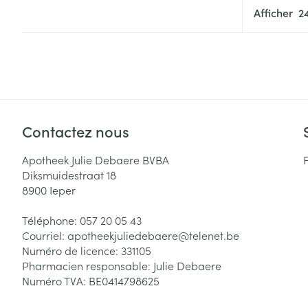
Cheveux
Afficher
Piluliers et acc
Soins du visag
Taches de pigm
Contactez nous
Peau sensible -
Apotheek Julie Debaere BVBA
Peau mixte
Diksmuidestraat 18
Peau terne
8900
Ieper
Afficher plus
Téléphone:
057 20 05 43
Courriel:
apotheekjuliedebaere@
telenet.be
Numéro de licence:
331105
Pharmacien responsable:
Julie Debaere
Ronflement
Numéro TVA:
BE0414798625