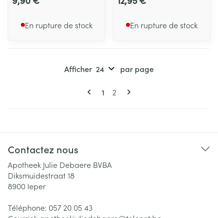
9,90 €
12,95 €
En rupture de stock
En rupture de stock
Afficher
par page
Pages
Vous lisez actuellement la page
Page
1
2
Contactez nous
Apotheek Julie Debaere BVBA
Diksmuidestraat 18
8900
Ieper
Téléphone:
057 20 05 43