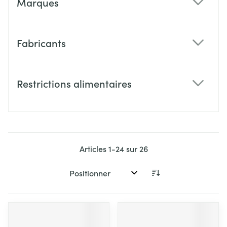
Marques
filter
Fabricants
filter
Restrictions alimentaires
filter
Articles
1
-
24
sur
26
Trier par: