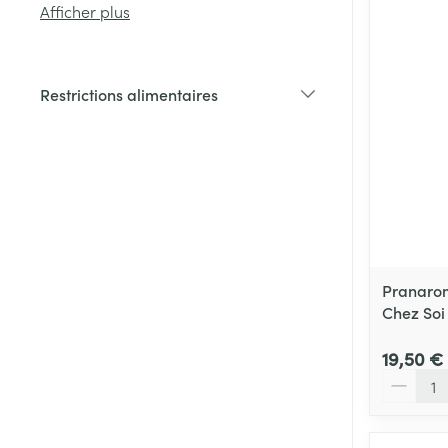
Afficher plus
Cheveux
Restrictions alimentaires
Piluliers et acc
filter
Soins du visag
Taches de pigm
Peau sensible -
Peau mixte
Pranarom
Chez Soi
Peau terne
Afficher plus
19,50 €
Quantité
Ronflement