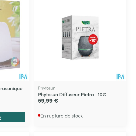
Eau micellaire
s
Yeux
s
Afficher plus
ti-insectes
Senteur
trasonique
Phytosun
Phytosun Diffuseur Pietra -10€
59,99 €
En rupture de stock
CBD