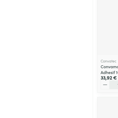
Convatec
Convama
Adhesif 
33,92 €
Quantité