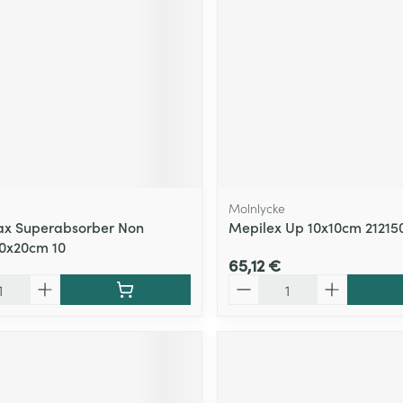
Molnlycke
x Superabsorber Non
Mepilex Up 10x10cm 21215
10x20cm 10
65,12 €
Quantité