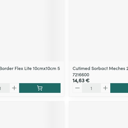
Massage
Afficher plus
Afficher plu
essoires
Masques chirurgique
e
Compléments
Répulsifs an
nutritionnels
entation
 peau irritée
Border Flex Lite 10cmx10cm 5
Cutimed Sorbact Meches 
7216600
14,63 €
Quantité
Autobronzants
Rasage