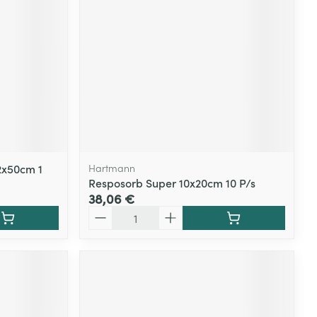
Yeux
s
Afficher plus
ti-insectes
Senteur
2x50cm 1
Hartmann
Resposorb Super 10x20cm 10 P/s
38,06 €
Quantité
CBD