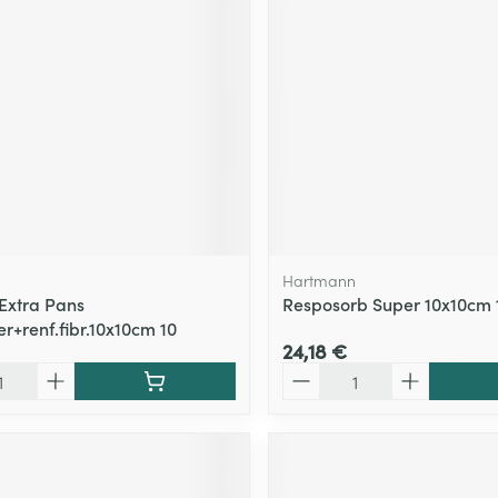
Hartmann
Extra Pans
Resposorb Super 10x10cm 
r+renf.fibr.10x10cm 10
24,18 €
Quantité