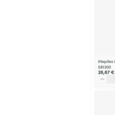
Cheveux
Piluliers et acc
Soins du visag
Taches de pigm
Peau sensible -
Peau mixte
Mepilex 
581300
Peau terne
26,67 €
Quantité
Afficher plus
Ronflement