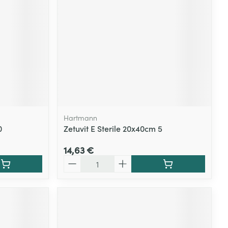
Hartmann
0
Zetuvit E Sterile 20x40cm 5
14,63 €
Quantité