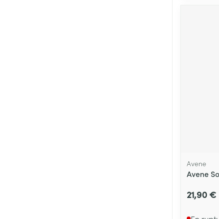
Avene
Avene So
21,90 €
En rupt