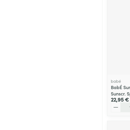
Cheveux
Piluliers et acc
Soins du visag
Taches de pigm
Peau sensible -
Peau mixte
Peau terne
babé
BabÉ Sun
Afficher plus
Sunscr. 
22,95 €
Quantité
Ronflement