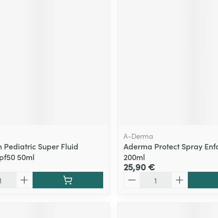
Massage
Afficher plus
Afficher plu
essoires
Masques chirurgique
e
Compléments
Répulsifs an
nutritionnels
entation
 peau irritée
A-Derma
 Pediatric Super Fluid
Aderma Protect Spray Enf
Spf50 50ml
200ml
25,90 €
Quantité
Autobronzants
Rasage