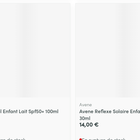
Avene
l Enfant Lait Spf50+ 100ml
Avene Reflexe Solaire Enf
30ml
14,00 €
ure de stock
En rupture de stock