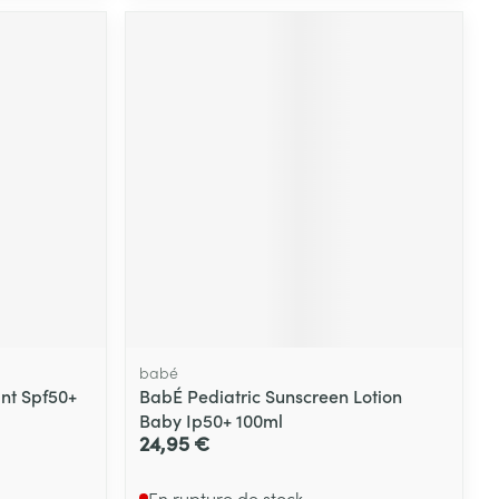
babé
ant Spf50+
BabÉ Pediatric Sunscreen Lotion
Baby Ip50+ 100ml
24,95 €
En rupture de stock