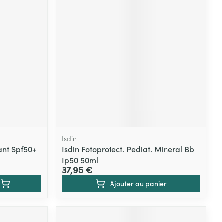
Yeux
s
Afficher plus
ti-insectes
Senteur
Isdin
ant Spf50+
Isdin Fotoprotect. Pediat. Mineral Bb
Ip50 50ml
37,95 €
Ajouter au panier
CBD