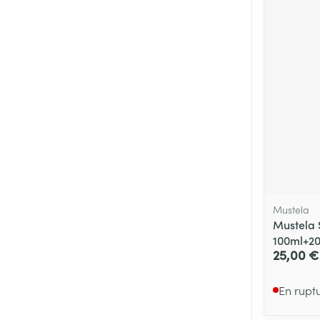
Mustela
Mustela S
100ml+2
25,00 €
En rupt