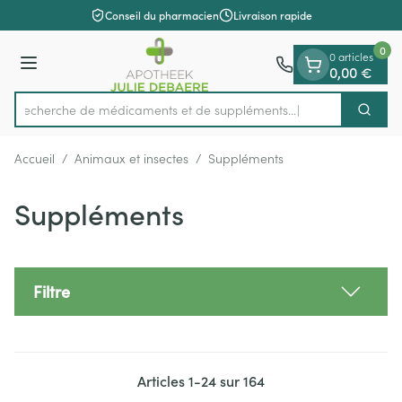
Diapositive 1 de 1
Aller au contenu
Conseil du pharmacien
Livraison rapide
0
0 articles
Menu
0,00 €
Recherche de médicaments et
Cherch
Rechercher
Accueil
/
Animaux et insectes
/
Suppléments
Suppléments
Filtre
Articles
1
-
24
sur
164