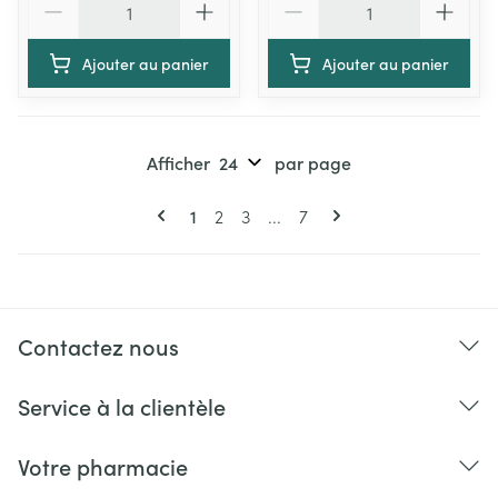
Ajouter au panier
Ajouter au panier
Afficher
par page
Pages
Vous lisez actuellement la page
Page
Page
Page
1
2
3
...
7
Contactez nous
Service à la clientèle
Votre pharmacie