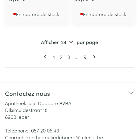
En rupture de stock
En rupture de stock
Afficher
par page
Pages
Vous lisez actuellement la page
Page
Page
Page
1
2
3
...
9
Contactez nous
Apotheek Julie Debaere BVBA
Diksmuidestraat 18
8900
Ieper
Téléphone:
057 20 05 43
Courriel:
apotheekjuliedebaere@
telenet.be