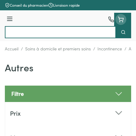
Aller au contenu
Conseil du pharmacien
Livraison rapide
Menu
Cherch
Rechercher
Accueil
/
Soins à domicile et premiers soins
/
Incontinence
/
Aut
Autres
Filtre
Passer à la liste des produits
Prix
filter