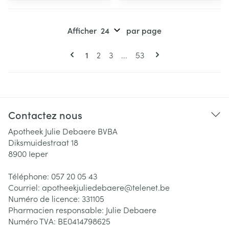
Afficher
par page
Pages
Vous lisez actuellement la page
Page
Page
Page
1
2
3
...
53
Contactez nous
Apotheek Julie Debaere BVBA
Diksmuidestraat 18
8900
Ieper
Téléphone:
057 20 05 43
Courriel:
apotheekjuliedebaere@
telenet.be
Numéro de licence:
331105
Pharmacien responsable:
Julie Debaere
Numéro TVA:
BE0414798625