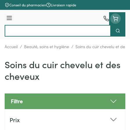
Aller au contenu
Conseil du pharmacien
Livraison rapide
Menu
Cherch
Rechercher
Accueil
/
Beauté, soins et hygiène
/
Soins du cuir chevelu et des
Soins du cuir chevelu et des
cheveux
Filtre
Passer à la liste des produits
Prix
filter