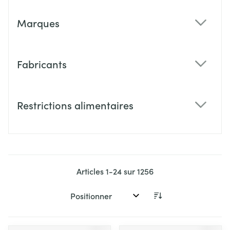
Marques
filter
Fabricants
filter
Restrictions alimentaires
filter
Articles
1
-
24
sur
1256
Trier par: