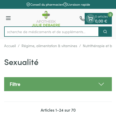
Diapositive 1 de 1
Aller au contenu
Conseil du pharmacien
Livraison rapide
0
0 articles
Menu
0,00 €
Recherche de médicaments et de s
Cherch
Rechercher
Accueil
/
Régime, alimentation & vitamines
/
Nutrithérapie et bie
Sexualité
Filtre
Articles
1
-
24
sur
70