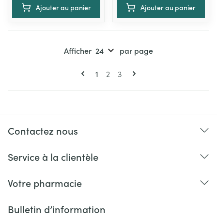
Ajouter au panier
Ajouter au panier
Afficher
par page
Pages
Vous lisez actuellement la page
Page
Page
1
2
3
Contactez nous
Service à la clientèle
Votre pharmacie
Bulletin d’information