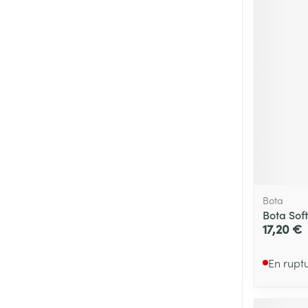
Cheveux
Piluliers et acc
Soins du visag
Taches de pigm
Peau sensible -
Peau mixte
Peau terne
Bota
Afficher plus
Bota Sof
17,20 €
En rupt
Ronflement