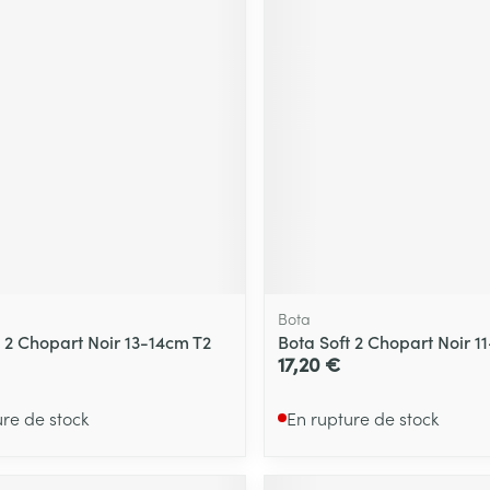
Massage
Afficher plus
Afficher plu
essoires
Masques chirurgique
e
Compléments
Répulsifs an
nutritionnels
entation
 peau irritée
Bota
t 2 Chopart Noir 13-14cm T2
Bota Soft 2 Chopart Noir 1
17,20 €
ure de stock
En rupture de stock
Autobronzants
Rasage