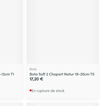
Yeux
s
Afficher plus
ti-insectes
Senteur
Bota
1-12cm T1
Bota Soft 2 Chopart Natur 19-20cm T5
17,20 €
En rupture de stock
CBD