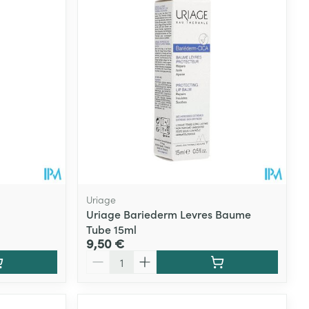
Eau micellaire
s
Yeux
s
Afficher plus
ti-insectes
Senteur
Uriage
Uriage Bariederm Levres Baume
Tube 15ml
9,50 €
Quantité
CBD