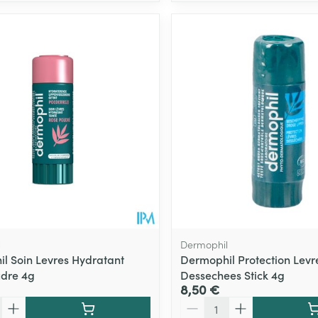
l
Dermophil
l Soin Levres Hydratant
Dermophil Protection Levr
dre 4g
Dessechees Stick 4g
8,50 €
Quantité