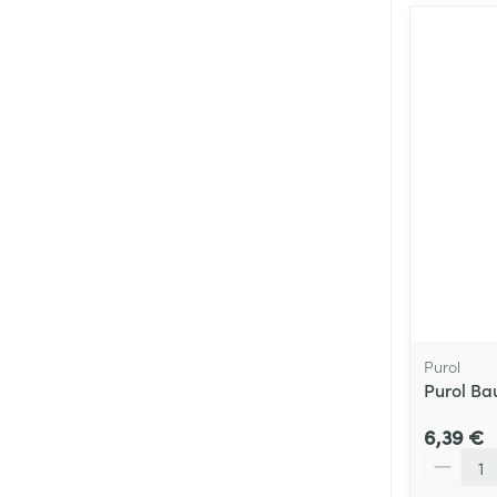
Purol
Purol Ba
6,39 €
Quantité