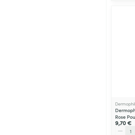
Dermophi
Dermophi
Rose Pou
9,70 €
Quantité