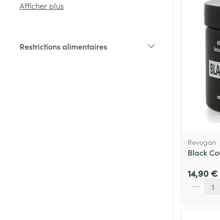
Afficher plus
Cheveux
Restrictions alimentaires
Piluliers et acc
filter
Soins du visag
Taches de pigm
Peau sensible -
Peau mixte
Revogan
Black Co
Peau terne
Afficher plus
14,90 €
Quantité
Ronflement